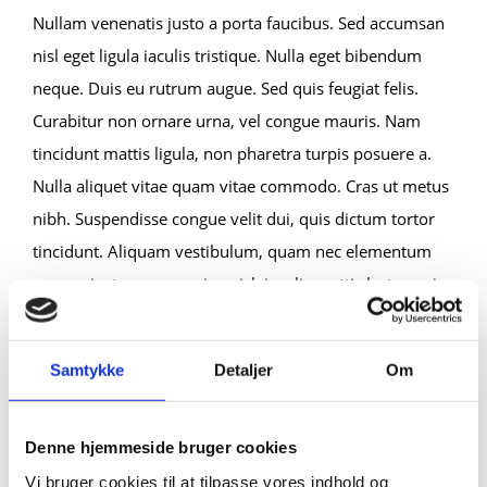
Nullam venenatis justo a porta faucibus. Sed accumsan
nisl eget ligula iaculis tristique. Nulla eget bibendum
neque. Duis eu rutrum augue. Sed quis feugiat felis.
Curabitur non ornare urna, vel congue mauris. Nam
tincidunt mattis ligula, non pharetra turpis posuere a.
Nulla aliquet vitae quam vitae commodo. Cras ut metus
nibh. Suspendisse congue velit dui, quis dictum tortor
tincidunt. Aliquam vestibulum, quam nec elementum
cursus, justo purus varius nisl, iaculis mattis lectus enim
quis augue.
Samtykke
Detaljer
Om
APPLY TODAY
Denne hjemmeside bruger cookies
COURSE DETAILS
Vi bruger cookies til at tilpasse vores indhold og