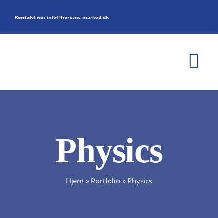
Skip
Kontakt nu:
info@horsens-marked.dk
to
content
Tog
Nav
FORSIDE
OM MARKEDET
Physics
STADEPLADSER
Hjem
»
Portfolio
»
Physics
KONTAKT