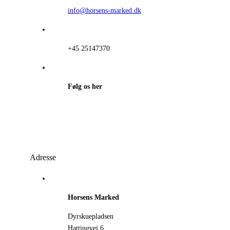
info@horsens-marked.dk
+45 25147370
Følg os her
Adresse
Horsens Marked
Dyrskuepladsen
Hattingvej 6