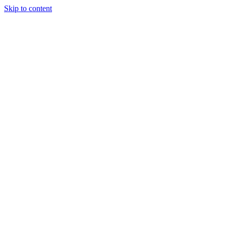
Skip to content
Kontakt nu:
info@horsens-marked.dk